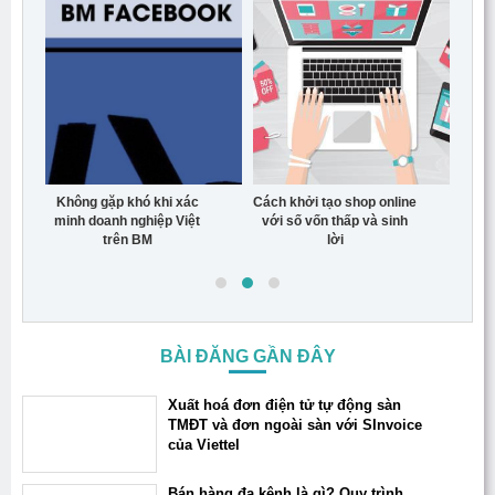
Không gặp khó khi xác
Cách khởi tạo shop online
Quy 
minh doanh nghiệp Việt
với số vốn thấp và sinh
trên BM
lời
BÀI ĐĂNG GẦN ĐÂY
Xuất hoá đơn điện tử tự động sàn
TMĐT và đơn ngoài sàn với SInvoice
của Viettel
Bán hàng đa kênh là gì? Quy trình