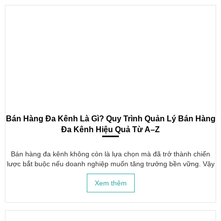
Bán Hàng Đa Kênh Là Gì? Quy Trình Quản Lý Bán Hàng
Đa Kênh Hiệu Quả Từ A–Z
Bán hàng đa kênh không còn là lựa chọn mà đã trở thành chiến
lược bắt buộc nếu doanh nghiệp muốn tăng trưởng bền vững. Vậy
bán hàng đa kênh là gì? Doanh nghiệp cần quy trình quản lý ra
Xem thêm
sao đ...