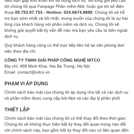
Nếu bạn gặp khó khăn khi sử dụng dịch vụ, vui lòng gửi yêu cầu
tới chúng tôi qua Fanpage Phần mềm Abit, hoặc gọi tới số điện
thoại
09.753.87.753 - Hotline: 024.6674.8888
. Chúng tôi sẽ hỗ
trợ bạn sớm nhất và tốt nhất, mong muốn của chúng tôi là sự hài
lòng của khách hàng với phần mềm và dịch vụ. Chúng tôi sẽ
không giải quyết bất kỳ vấn đề nào mà bạn yêu cầu từ bên ngoài
dịch vụ.
Quý khách hàng cũng có thể trực tiếp liên hệ tại văn phòng làm
việc theo địa chỉ:
CÔNG TY TNHH GIẢI PHÁP CÔNG NGHỆ NITCO
Địa chỉ: 488 Minh Khai, Hai Bà Trưng, Hà Nội
Email:
contact@nitco.vn
PHẠM VI ÁP DỤNG
Chính sách bảo mật của chúng tôi áp dụng cho tất cả các dịch vụ
và phần mềm được cung cấp bởi Abit và các đại lý phân phối.
THIẾT LẬP
Chính sách bảo mật của chúng tôi có thể thay đổi theo thời gian.
Chúng tôi sẽ không thực hiện bất kỳ thay đổi quan trọng nào đối
với chính sách này, bao gồm bất kỳ thay đổi nào có liên quan đến