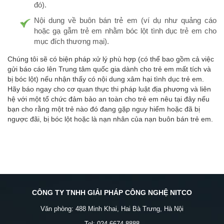
đó).
Nội dung về buôn bán trẻ em (ví dụ như quảng cáo
hoặc gạ gẫm trẻ em nhằm bóc lột tình dục trẻ em cho
mục đích thương mại).
Chúng tôi sẽ có biện pháp xử lý phù hợp (có thể bao gồm cả việc
gửi báo cáo lên Trung tâm quốc gia dành cho trẻ em mất tích và
bị bóc lột) nếu nhận thấy có nội dung xâm hại tình dục trẻ em.
Hãy báo ngay cho cơ quan thực thi pháp luật địa phương và liên
hệ với một tổ chức đảm bảo an toàn cho trẻ em nêu tại đây nếu
bạn cho rằng một trẻ nào đó đang gặp nguy hiểm hoặc đã bị
ngược đãi, bị bóc lột hoặc là nạn nhân của nạn buôn bán trẻ em.
CÔNG TY TNHH GIẢI PHÁP CÔNG NGHỆ NITCO
Văn phòng: 488 Minh Khai, Hai Bà Trưng, Hà Nội
Tel: 024.6674.8888