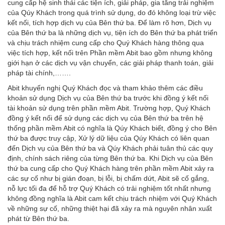
cung cấp hệ sinh thái các tiện ích, giải pháp, gia tăng trải nghiệm
của Qúy Khách trong quá trình sử dụng, do đó không loại trừ việc
kết nối, tích hợp dịch vụ của Bên thứ ba. Để làm rõ hơn, Dịch vụ
của Bên thứ ba là những dịch vụ, tiện ích do Bên thứ ba phát triển
và chịu trách nhiệm cung cấp cho Quý Khách hàng thông qua
việc tích hợp, kết nối trên Phần mềm Abit bao gồm nhưng không
giới hạn ở các dịch vụ vận chuyển, các giải pháp thanh toán, giải
pháp tài chính,…….
Abit khuyến nghị Quý Khách đọc và tham khảo thêm các điều
khoản sử dụng Dịch vụ của Bên thứ ba trước khi đồng ý kết nối
tài khoản sử dụng trên phần mềm Abit. Trường hợp, Quý Khách
đồng ý kết nối để sử dụng các dịch vụ của Bên thứ ba trên hệ
thống phần mềm Abit có nghĩa là Qúy Khách biết, đồng ý cho Bên
thứ ba được truy cập, Xử lý dữ liệu của Qúy Khách có liên quan
đến Dịch vụ của Bên thứ ba và Qúy Khách phải tuân thủ các quy
định, chính sách riêng của từng Bên thứ ba. Khi Dịch vụ của Bên
thứ ba cung cấp cho Quý Khách hàng trên phần mềm Abit xảy ra
các sự cố như bị gián đoạn, bị lỗi, bị chấm dứt, Abit sẽ cố gắng,
nỗ lực tối đa để hỗ trợ Quý Khách có trải nghiệm tốt nhất nhưng
không đồng nghĩa là Abit cam kết chịu trách nhiệm với Quý Khách
về những sự cố, những thiệt hại đã xảy ra mà nguyên nhân xuất
phát từ Bên thứ ba.