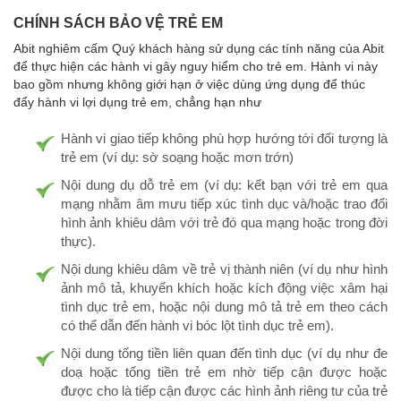
CHÍNH SÁCH BẢO VỆ TRẺ EM
Abit nghiêm cấm Quý khách hàng sử dụng các tính năng của Abit
để thực hiện các hành vi gây nguy hiểm cho trẻ em. Hành vi này
bao gồm nhưng không giới hạn ở việc dùng ứng dụng để thúc
đẩy hành vi lợi dụng trẻ em, chẳng hạn như
Hành vi giao tiếp không phù hợp hướng tới đối tượng là
trẻ em (ví dụ: sờ soạng hoặc mơn trớn)
Nội dung dụ dỗ trẻ em (ví dụ: kết bạn với trẻ em qua
mạng nhằm âm mưu tiếp xúc tình dục và/hoặc trao đổi
hình ảnh khiêu dâm với trẻ đó qua mạng hoặc trong đời
thực).
Nội dung khiêu dâm về trẻ vị thành niên (ví dụ như hình
ảnh mô tả, khuyến khích hoặc kích động việc xâm hại
tình dục trẻ em, hoặc nội dung mô tả trẻ em theo cách
có thể dẫn đến hành vi bóc lột tình dục trẻ em).
Nội dung tống tiền liên quan đến tình dục (ví dụ như đe
doạ hoặc tống tiền trẻ em nhờ tiếp cận được hoặc
được cho là tiếp cận được các hình ảnh riêng tư của trẻ