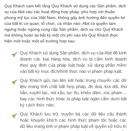
Quý Khách cam kết rằng Quý Khách sử dụng các Sản phẩm, dịch
vụ của Abit vào các hoạt động hợp pháp, phù hợp với thuần
phong mỹ tục của Việt Nam, không gây ảnh hưởng đến quyền lợi
của bất kì cơ quan, tổ chức, cá nhân nào. Abit có quyền tạm
ngừng hoặc ngừng cung cấp Sản phẩm, dịch vụ cho Quý Khách
mà không hoàn lại bất kỳ một chi phí nào khi Quý Khách thực
hiện một hoặc một số trường hợp sau:
Quý Khách sử dụng Sản phẩm, dịch vụ của Abit để kinh
doanh các loại hàng hóa, dịch vụ bị cấm kinh doanh
theo quy định của pháp luật hoặc sử dụng phần mềm
vào bất kỳ mục đích/hình thức nào vi phạm pháp luật;
Quý Khách gửi, tạo liên kết hoặc trung chuyển các dữ
liệu mang tính chất bất hợp pháp, đe doạ, lừa dối, thù
hằn, xuyên tạc, nói xấu, tục tĩu, khiêu dâm, xúc phạm…
hay các hình thức khác bị pháp luật ngăn cấm dưới bất
kỳ cách thức nào;
Quý Khách lưu trữ, truyền bá các dữ liệu cấu thành
hoặc khuyến khích các hình thức phạm tội; hoặc các
dữ liệu mang tính vi phạm pháp luật về quyền sở hữu trí