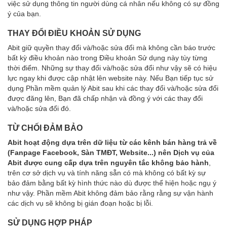
việc sử dụng thông tin người dùng cá nhân nếu không có sự đồng
ý của bạn.
THAY ĐỔI ĐIỀU KHOẢN SỬ DỤNG
Abit giữ quyền thay đổi và/hoặc sửa đổi mà không cần báo trước
bất kỳ điều khoản nào trong Điều khoản Sử dụng này tùy từng
thời điểm. Những sự thay đổi và/hoặc sửa đổi như vậy sẽ có hiệu
lực ngay khi được cập nhật lên website này. Nếu Bạn tiếp tục sử
dụng Phần mềm quản lý Abit sau khi các thay đổi và/hoặc sửa đổi
được đăng lên, Bạn đã chấp nhận và đồng ý với các thay đổi
và/hoặc sửa đổi đó.
TỪ CHỐI ĐẢM BẢO
Abit hoạt động dựa trên dữ liệu từ các kênh bán hàng trả về
(Fanpage Facebook, Sàn TMĐT, Website...) nên Dịch vụ của
Abit được cung cấp dựa trên nguyên tắc không bảo hành
,
trên cơ sở dịch vụ và tính năng sẵn có mà không có bất kỳ sự
bảo đảm bằng bất kỳ hình thức nào dù được thể hiện hoặc ngụ ý
như vậy. Phần mềm Abit không đảm bảo rằng rằng sự vận hành
các dịch vụ sẽ không bị gián đoạn hoặc bị lỗi.
SỬ DỤNG HỢP PHÁP