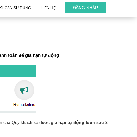
ĐĂNG NHẬP
 KHOẢN SỬ DỤNG
LIÊN HỆ
anh toán để gia hạn tự động
oản của Quý khách sẽ được
gia hạn tự động luôn sau 2-