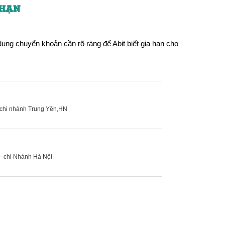
 HẠN
dung chuyển khoản cần rõ ràng để Abit biết gia hạn cho
chi nhánh Trung Yên,HN
 chi Nhánh Hà Nội