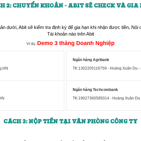
H 2: CHUYỂN KHOẢN - ABIT SẼ CHECK VÀ GIA
 dưới, Abit sẽ kiểm tra định kỳ để gia hạn khi nhận được tiền, Nội 
Tài khoản nào trên Abit
Demo 3 tháng Doanh Nghiệp
Ví dụ:
Ngân hàng Agribank
ng,HN
TK:1302205116759 - Hoàng Xuân Du - 
Ngân hàng Techcombank
,HN
TK:19027360585014 - Hoàng Xuân Du -
CÁCH 3: NỘP TIỀN TẠI VĂN PHÒNG CÔNG TY