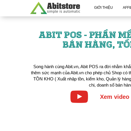
GIỚI THIỆU
AFFI
ABIT POS - PHẦN M
BÁN HÀNG, TỒ
Song hành cùng Abit.vn, Abit POS ra đời nhằm kh
thêm sức mạnh của Abit.vn cho phép chủ Shop có 
TỒN KHO ( Xuất nhập tồn, kiểm kho, Quản lý hàng 
chi, doanh số bán hà
Xem video