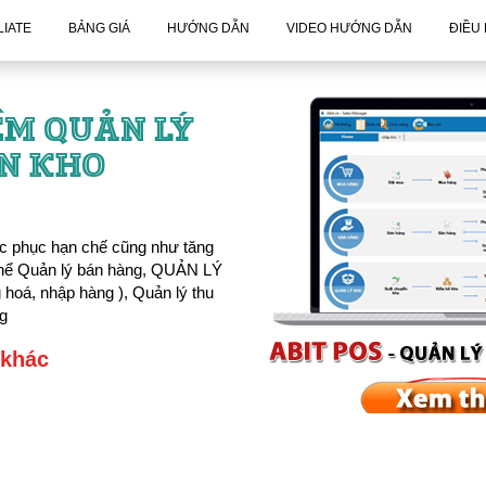
LIATE
BẢNG GIÁ
HƯỚNG DẪN
VIDEO HƯỚNG DẪN
ĐIỀU
ỀM QUẢN LÝ
N KHO
ắc phục hạn chế cũng như tăng
thể Quản lý bán hàng, QUẢN LÝ
hoá, nhập hàng ), Quản lý thu
ng
 khác